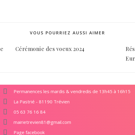
VOUS POURRIEZ AUSSI AIMER
le
Cérémonie des voeux 2024
Rés
Eu
Permanences les mardis & vendredis de 13h45 à 16h15
La Pastrié - 81190 Trévien
05 63 76 16 84
mairietrevien81@gmail.com
Page facebook