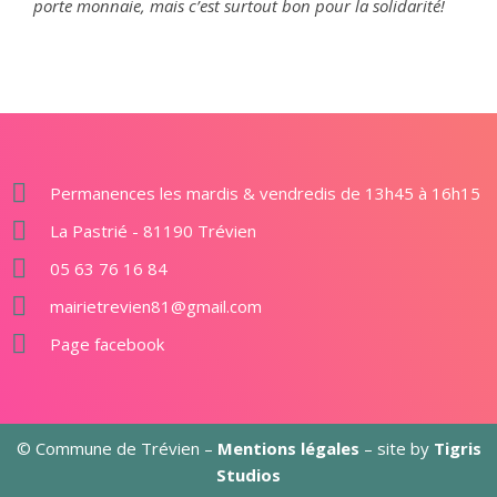
porte monnaie, mais c’est surtout bon pour la solidarité!
Permanences les mardis & vendredis de 13h45 à 16h15
La Pastrié - 81190 Trévien
05 63 76 16 84
mairietrevien81@gmail.com
Page facebook
© Commune de Trévien –
Mentions légales
– site by
Tigris
Studios