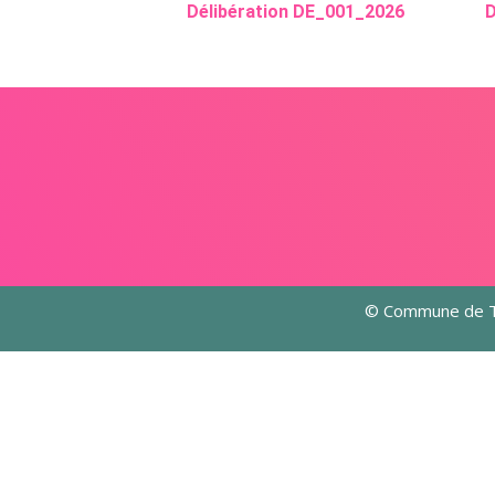
Délibération DE_001_2026
D
© Commune de T