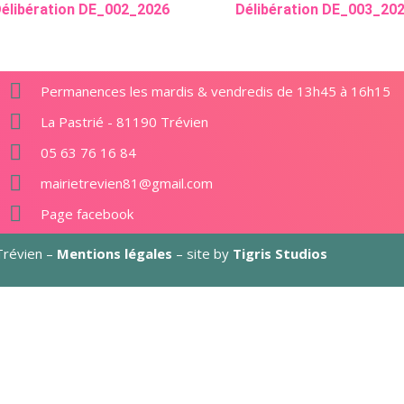
élibération DE_002_2026
Délibération DE_003_20
Permanences les mardis & vendredis de 13h45 à 16h15
La Pastrié - 81190 Trévien
05 63 76 16 84
mairietrevien81@gmail.com
Page facebook
révien –
Mentions légales
– site by
Tigris Studios