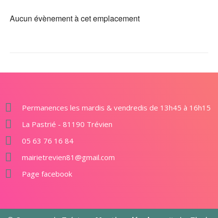
Aucun évènement à cet emplacement
Permanences les mardis & vendredis de 13h45 à 16h15
La Pastrié - 81190 Trévien
05 63 76 16 84
mairietrevien81@gmail.com
Page facebook