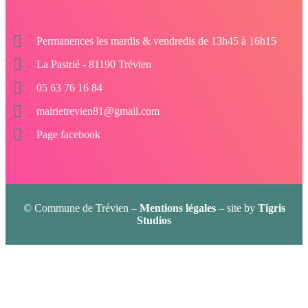
Permanences les mardis & vendredis de 13h45 à 16h15
La Pastrié - 81190 Trévien
05 63 76 16 84
mairietrevien81@gmail.com
Page facebook
© Commune de Trévien –
Mentions légales
– site by
Tigris
Studios